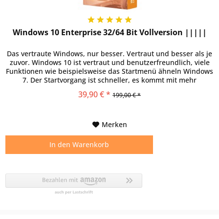
Windows 10 Enterprise 32/64 Bit Vollversion |||||
Das vertraute Windows, nur besser. Vertraut und besser als je
zuvor. Windows 10 ist vertraut und benutzerfreundlich, viele
Funktionen wie beispielsweise das Startmenü ähneln Windows
7. Der Startvorgang ist schneller, es kommt mit mehr
Sicherheit und es läuft mit der Software und auf der
39,90 € *
199,00 € *
Hardware, die Sie bereits im Einsatz haben. Millionen von
Menschen nutzen bereits Windows...
Merken
In den
Warenkorb