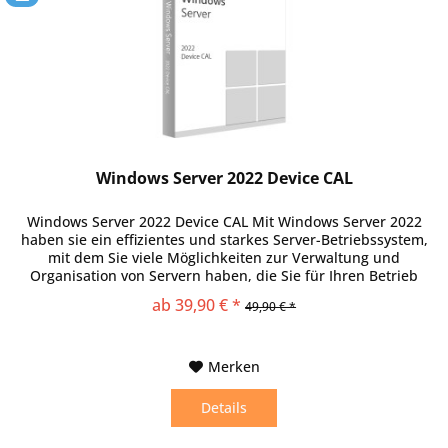
Windows Server 2022 Device CAL
Windows Server 2022 Device CAL Mit Windows Server 2022
haben sie ein effizientes und starkes Server-Betriebssystem,
mit dem Sie viele Möglichkeiten zur Verwaltung und
Organisation von Servern haben, die Sie für Ihren Betrieb
benötigen. Um die nützlichen Funktionen allerdings im vollen
ab 39,90 € *
49,90 € *
Umfang zu verwenden, sind zusätzliche Zugriffslizenzen nötig,
die Sie bei uns günstig und...
Merken
Details