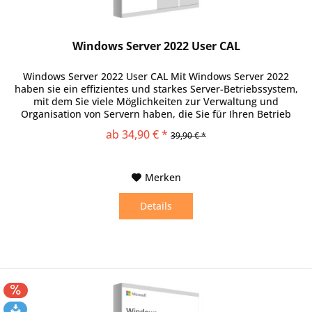
Windows Server 2022 User CAL
Windows Server 2022 User CAL Mit Windows Server 2022
haben sie ein effizientes und starkes Server-Betriebssystem,
mit dem Sie viele Möglichkeiten zur Verwaltung und
Organisation von Servern haben, die Sie für Ihren Betrieb
benötigen. Um die nützlichen Funktionen allerdings im vollen
ab 34,90 € *
39,90 € *
Umfang zu verwenden, sind zusätzliche Zugriffslizenzen nötig,
die Sie bei uns günstig und...
Merken
Details