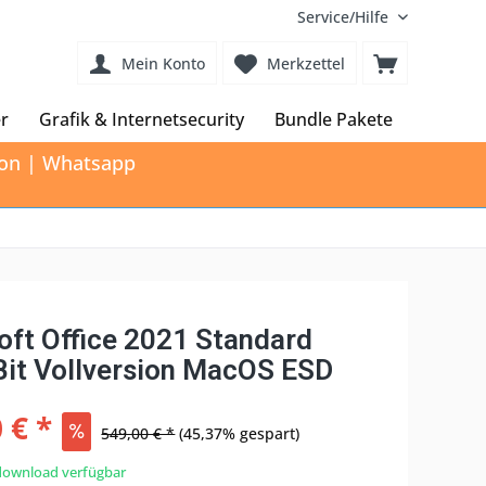
Service/Hilfe
Mein Konto
Merkzettel
r
Grafik & Internetsecurity
Bundle Pakete
tion | Whatsapp
oft Office 2021 Standard
Bit Vollversion MacOS ESD
 € *
549,00 € *
(45,37% gespart)
download verfügbar