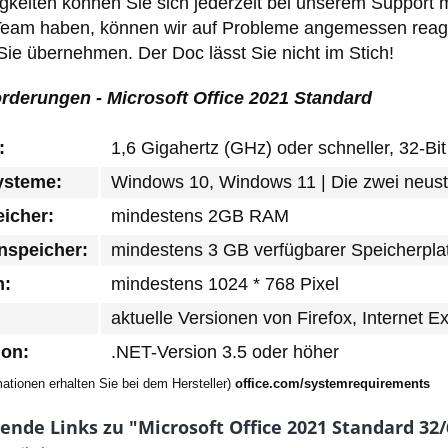
gkeiten können Sie sich jederzeit bei unserem Support me
Team haben, können wir auf Probleme angemessen reagi
Sie übernehmen. Der Doc lässt Sie nicht im Stich!
derungen - Microsoft Office 2021 Standard
:
1,6 Gigahertz (GHz) oder schneller, 32-Bit
ysteme:
Windows 10, Windows 11 | Die zwei neust
eicher:
mindestens 2GB RAM
nspeicher:
mindestens 3 GB verfügbarer Speicherpla
m:
mindestens 1024 * 768 Pixel
aktuelle Versionen von Firefox, Internet E
ion:
.NET-Version 3.5 oder höher
ationen erhalten Sie bei dem Hersteller)
office.com/systemrequirements
ende Links zu "Microsoft Office 2021 Standard 32/