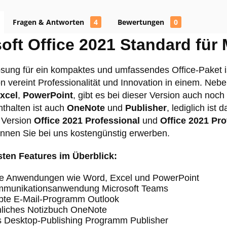
Fragen & Antworten
4
Bewertungen
0
oft Office 2021 Standard fü
ösung für ein kompaktes und umfassendes Office-Paket 
n vereint Professionalität und Innovation in einem. Ne
xcel
,
PowerPoint
, gibt es bei dieser Version auch noc
nthalten ist auch
OneNote
und
Publisher
, lediglich is
 Version
Office 2021 Professional
und
Office 2021 Pro
önnen Sie bei uns kostengünstig erwerben.
sten Features im Überblick:
he Anwendungen wie Word, Excel und PowerPoint
munikationsanwendung Microsoft Teams
ebte E-Mail-Programm Outlook
nliches Notizbuch OneNote
s Desktop-Publishing Programm Publisher