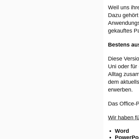
Weil uns ihr
Dazu gehört 
Anwendungsp
gekauftes Pa
Bestens aus
Diese Versi
Uni oder fü
Alltag zusam
dem aktuell
erwerben.
Das Office-
Wir haben f
Word
PowerPo