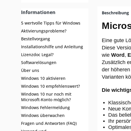
Office 2016 MAC
Office 2013
Informationen
Beschreibung
Office 2010
5 wertvolle Tipps für Windows
Micros
Office 365
Aktivierungsprobleme?
Office als USB Stick
Bestellvorgang
Eine gute L
Installationshilfe und Anleitung
Diese Versio
Server
Lizenzdoc Legal?
wie
Word
,
E
Grafik & Internetsecurity
Zusätzlich e
Softwarelösungen
der höheren
Bundle Pakete
Über uns
Varianten k
Windows 10 aktivieren
Windows 10 empfehlenswert?
Die wichtig
Windows 10 nur noch mit
Microsoft-Konto möglich?
Klassisc
Windows Fehlermeldung
Neue Kom
Das beli
Windows überwachen
Ihr persö
Fragen und Antworten (FAQ)
Optimale