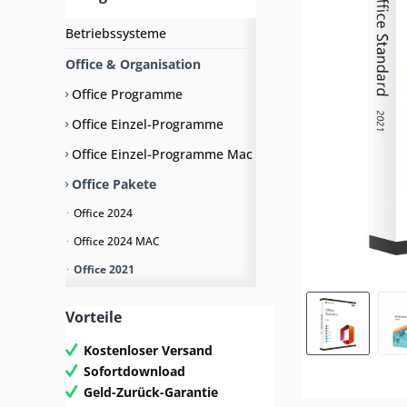
Betriebssysteme
Office & Organisation
Office Programme
Office Einzel-Programme
Office Einzel-Programme Mac
Office Pakete
Office 2024
Office 2024 MAC
Office 2021
Office 2021 MAC
Vorteile
Office 2019
Kostenloser Versand
Office 2019 MAC
Sofortdownload
Office 2016
Geld-Zurück-Garantie