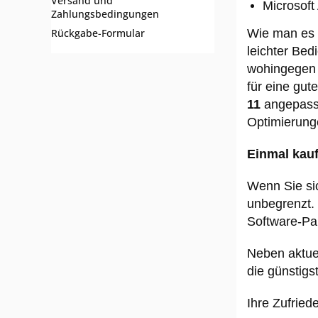
Versand und
Microsoft 
Zahlungsbedingungen
Wie man es 
Rückgabe-Formular
leichter Bed
wohingegen d
für eine gut
11
angepasst
Optimierung
Einmal kauf
Wenn Sie sic
unbegrenzt.
Software-Pak
Neben aktuel
die günstigs
Ihre Zufriede