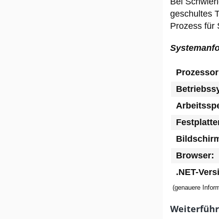
Bei Schwieri
geschultes 
Prozess für 
Systemanfor
Prozessor
Betriebss
Arbeitssp
Festplatte
Bildschir
Browser:
.NET-Vers
(genauere Inform
Weiterführ