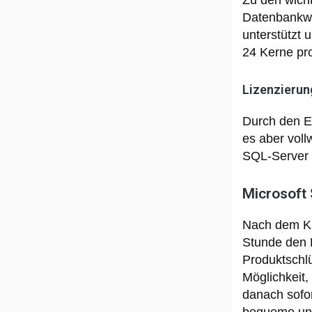
Zu den wich
Datenbankwi
unterstützt 
24 Kerne pr
Lizenzierun
Durch den Er
es aber voll
SQL-Server 
Microsoft
Nach dem Ka
Stunde den P
Produktschlü
Möglichkeit,
danach sofor