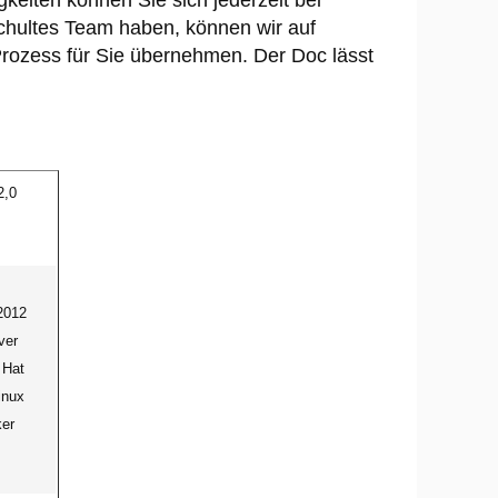
eiten können Sie sich jederzeit bei
schultes Team haben, können wir auf
rozess für Sie übernehmen. Der Doc lässt
2,0
2012
ver
 Hat
inux
ker