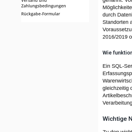
genannt. Vor
Versand und
Zahlungsbedingungen
Möglichkeite
Rückgabe-Formular
durch Datenb
Standorten a
Voraussetzu
2016/2019 o
Wie funktio
Ein SQL-Serv
Erfassungsp
Warenwirtsc
gleichzeitig
Artikelbesc
Verarbeitun
Wichtige 