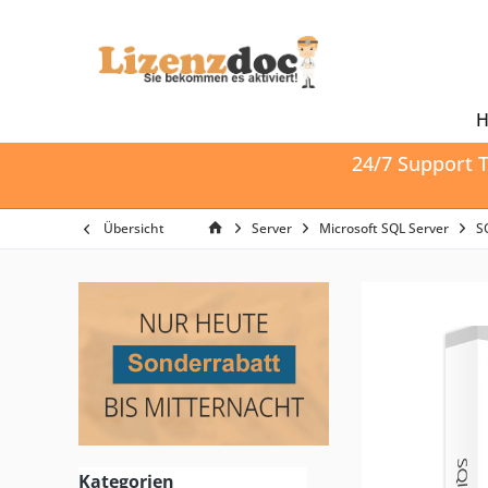
24/7 Support T
Übersicht
Server
Microsoft SQL Server
S
Kategorien