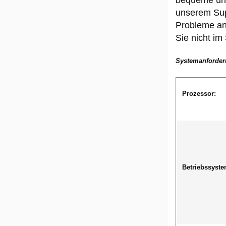
bequeme und 
unserem Supp
Probleme an
Sie nicht im 
Systemanforder
Prozessor:
Betriebssyste