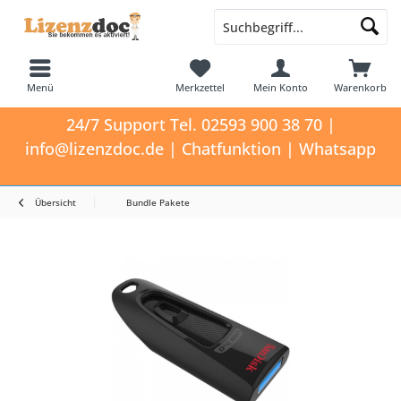
Menü
Merkzettel
Mein Konto
Warenkorb
24/7 Support Tel. 02593 900 38 70 |
info@lizenzdoc.de | Chatfunktion | Whatsapp
Übersicht
Bundle Pakete