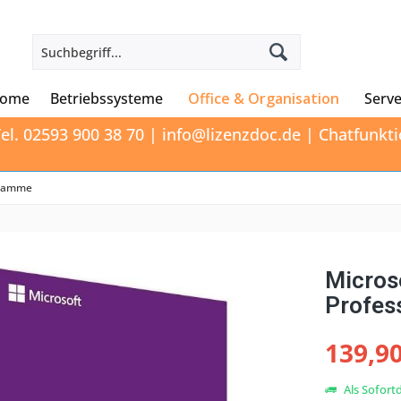
ome
Betriebssysteme
Office & Organisation
Serve
el. 02593 900 38 70 | info@lizenzdoc.de | Chatfunk
gramme
Micros
Profess
139,90
Als Sofort