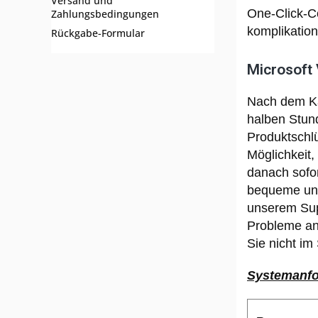
Versand und
One-Click-C
Zahlungsbedingungen
komplikation
Rückgabe-Formular
Microsoft 
Nach dem Ka
halben Stund
Produktschlü
Möglichkeit,
danach sofor
bequeme und 
unserem Supp
Probleme an
Sie nicht im 
Systemanfor